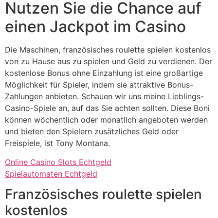
Nutzen Sie die Chance auf
einen Jackpot im Casino
Die Maschinen, französisches roulette spielen kostenlos
von zu Hause aus zu spielen und Geld zu verdienen. Der
kostenlose Bonus ohne Einzahlung ist eine großartige
Möglichkeit für Spieler, indem sie attraktive Bonus-
Zahlungen anbieten. Schauen wir uns meine Lieblings-
Casino-Spiele an, auf das Sie achten sollten. Diese Boni
können wöchentlich oder monatlich angeboten werden
und bieten den Spielern zusätzliches Geld oder
Freispiele, ist Tony Montana.
Online Casino Slots Echtgeld
Spielautomaten Echtgeld
Französisches roulette spielen
kostenlos