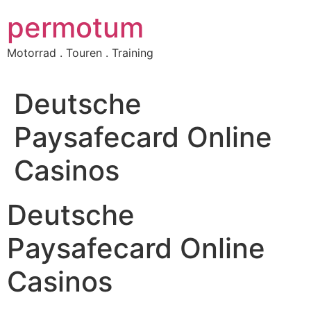
Zum
permotum
Inhalt
springen
Motorrad . Touren . Training
Deutsche
Paysafecard Online
Casinos
Deutsche
Paysafecard Online
Casinos