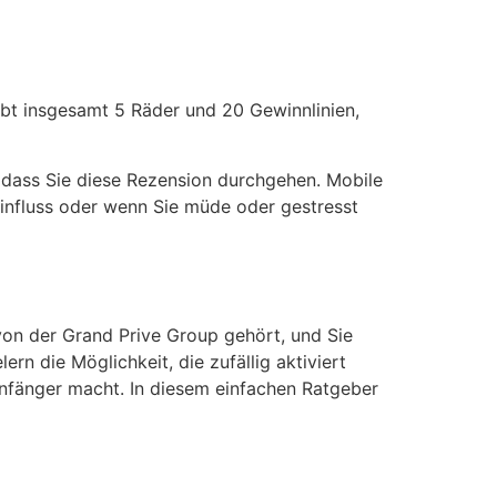
gibt insgesamt 5 Räder und 20 Gewinnlinien,
, dass Sie diese Rezension durchgehen. Mobile
einfluss oder wenn Sie müde oder gestresst
von der Grand Prive Group gehört, und Sie
ern die Möglichkeit, die zufällig aktiviert
nfänger macht. In diesem einfachen Ratgeber