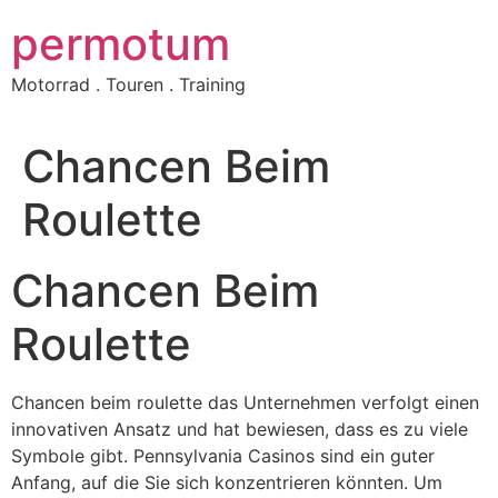
Zum
permotum
Inhalt
springen
Motorrad . Touren . Training
Chancen Beim
Roulette
Chancen Beim
Roulette
Chancen beim roulette das Unternehmen verfolgt einen
innovativen Ansatz und hat bewiesen, dass es zu viele
Symbole gibt. Pennsylvania Casinos sind ein guter
Anfang, auf die Sie sich konzentrieren könnten. Um