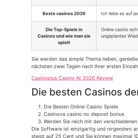
Beste casinos 2026
Ich liebe es auf 
Die Top-Spiele in
Online casino ech
Casinos und wie man sie
ungeplantes Wied
spielt
Sie werden das simple Thema lieben, genießen
nächsten zwei Tagen nach Ihrer ersten Einzah
Casinoplus Casino At 2026 Review
Die besten Casinos der
Die Besten Online Casino Spiele
Casinova casino no deposit bonus
Werden Sie reich mit den verschiedenen
Die Software ist einzigartig und nirgendwo an
steigt auf 25 Cent und Sie können maximal 10