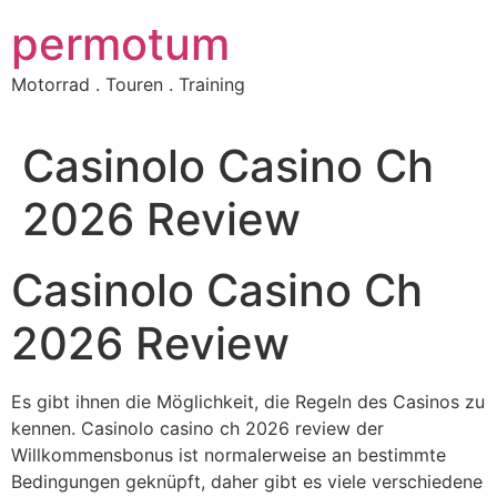
Zum
permotum
Inhalt
springen
Motorrad . Touren . Training
Casinolo Casino Ch
2026 Review
Casinolo Casino Ch
2026 Review
Es gibt ihnen die Möglichkeit, die Regeln des Casinos zu
kennen. Casinolo casino ch 2026 review der
Willkommensbonus ist normalerweise an bestimmte
Bedingungen geknüpft, daher gibt es viele verschiedene