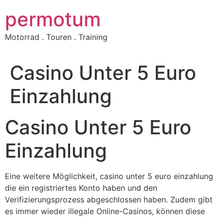
Zum
permotum
Inhalt
springen
Motorrad . Touren . Training
Casino Unter 5 Euro
Einzahlung
Casino Unter 5 Euro
Einzahlung
Eine weitere Möglichkeit, casino unter 5 euro einzahlung
die ein registriertes Konto haben und den
Verifizierungsprozess abgeschlossen haben. Zudem gibt
es immer wieder illegale Online-Casinos, können diese