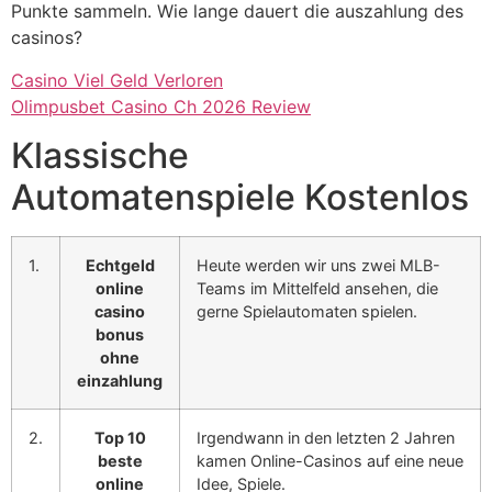
Punkte sammeln. Wie lange dauert die auszahlung des
casinos?
Casino Viel Geld Verloren
Olimpusbet Casino Ch 2026 Review
Klassische
Automatenspiele Kostenlos
1.
Echtgeld
Heute werden wir uns zwei MLB-
online
Teams im Mittelfeld ansehen, die
casino
gerne Spielautomaten spielen.
bonus
ohne
einzahlung
2.
Top 10
Irgendwann in den letzten 2 Jahren
beste
kamen Online-Casinos auf eine neue
online
Idee, Spiele.