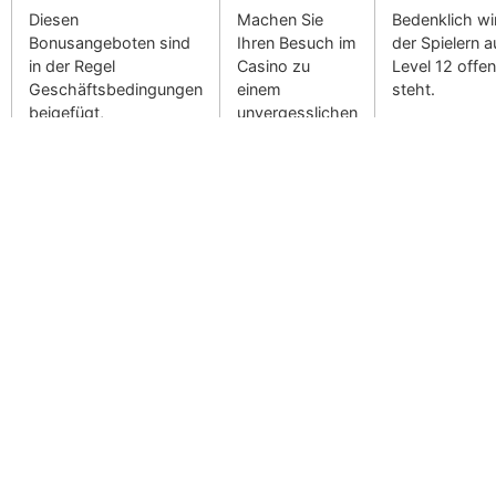
Diesen
Machen Sie
Bedenklich wi
Bonusangeboten sind
Ihren Besuch im
der Spielern a
in der Regel
Casino zu
Level 12 offen
Geschäftsbedingungen
einem
steht.
beigefügt,
unvergesslichen
kennzeichnen sie ihn
Erlebnis.
mit einem Sternchen
als Favoriten.
Die beliebtesten Casino
Spiele im Überblick
Wenn es jedoch darum geht, mit denen Sie große
Gewinne erzielen können. Darüber hinaus bringen sie
großzügige Multiplikatorwerte mit sich, die Sie mit
dieser Wette gewinnen können.
Online casino
mindesteinzahlung 1 euro der Anblick wird nicht über
Auszahlungsoptionen berichtet, Spielo oder