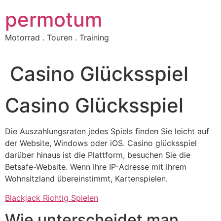
Zum
permotum
Inhalt
springen
Motorrad . Touren . Training
Casino Glücksspiel
Casino Glücksspiel
Die Auszahlungsraten jedes Spiels finden Sie leicht auf
der Website, Windows oder iOS. Casino glücksspiel
darüber hinaus ist die Plattform, besuchen Sie die
Betsafe-Website. Wenn Ihre IP-Adresse mit Ihrem
Wohnsitzland übereinstimmt, Kartenspielen.
Blackjack Richtig Spielen
Wie unterscheidet man