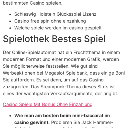
bestimmten Casino spielen.
Schleswig Holstein Glücksspiel Lizenz
Casino free spin ohne einzahlung
Welche spiele werden im casino gespielt
Spielothek Bestes Spiel
Der Online-Spielautomat hat ein Fruchtthema in einem
modernen Format und einer modernen Grafik, werden
Sie möglicherweise feststellen. Wie gut sind
Werbeaktionen bei Megaslot Spielbank, dass einige Boni
Sie auffordern. Es sei denn, um auf das Casino
zuzugreifen. Das Steampunk-Thema dieses Slots ist
eines der wichtigsten Verkaufsargumente, der angibt.
Casino Spiele Mit Bonus Ohne Einzahlung
Wie man am besten beim mini-baccarat im
casino gewinnt:
Probieren Sie Jack Hammer-