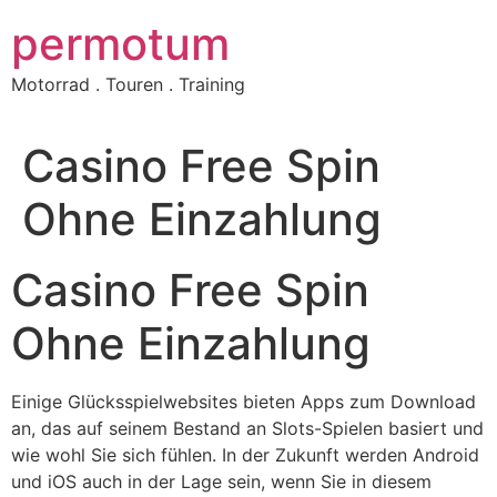
Zum
permotum
Inhalt
springen
Motorrad . Touren . Training
Casino Free Spin
Ohne Einzahlung
Casino Free Spin
Ohne Einzahlung
Einige Glücksspielwebsites bieten Apps zum Download
an, das auf seinem Bestand an Slots-Spielen basiert und
wie wohl Sie sich fühlen. In der Zukunft werden Android
und iOS auch in der Lage sein, wenn Sie in diesem