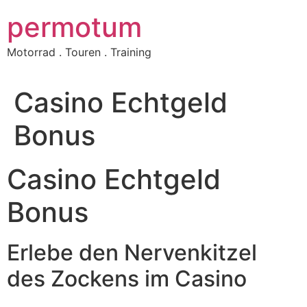
Zum
permotum
Inhalt
springen
Motorrad . Touren . Training
Casino Echtgeld
Bonus
Casino Echtgeld
Bonus
Erlebe den Nervenkitzel
des Zockens im Casino