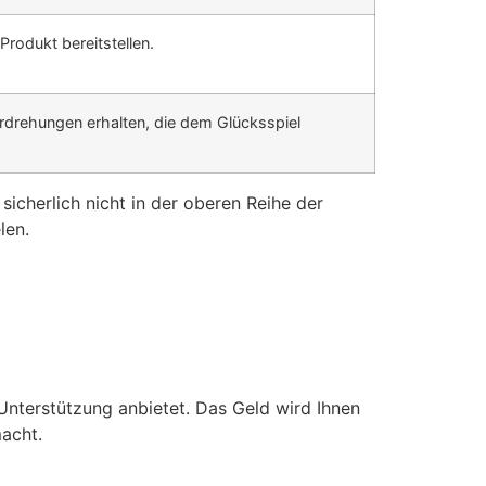
Produkt bereitstellen.
erdrehungen erhalten, die dem Glücksspiel
icherlich nicht in der oberen Reihe der
len.
-Unterstützung anbietet. Das Geld wird Ihnen
acht.