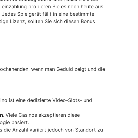
e einzahlung probieren Sie es noch heute aus
Jedes Spielgerät fällt in eine bestimmte
ige Lizenz, sollten Sie sich diesen Bonus
 Wochenenden, wenn man Geduld zeigt und die
no ist eine dedizierte Video-Slots- und
en.
Viele Casinos akzeptieren diese
ogie basiert.
s die Anzahl variiert jedoch von Standort zu