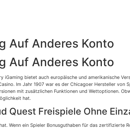
g Auf Anderes Konto
g Auf Anderes Konto
y iGaming bietet auch europäische und amerikanische Versi
asino. Im Jahr 1907 war es der Chicagoer Hersteller von S
rsionen mit zusätzlichen Funktionen und Wettoptionen. Obw
öglichkeit hat.
ud Quest Freispiele Ohne Ein
at. Wenn ein Spieler Bonusguthaben für das zertifizierte Ro