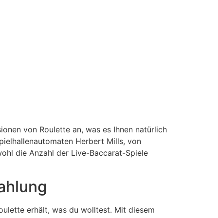
onen von Roulette an, was es Ihnen natürlich
pielhallenautomaten Herbert Mills, von
ohl die Anzahl der Live-Baccarat-Spiele
zahlung
ulette erhält, was du wolltest. Mit diesem