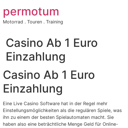
Zum
permotum
Inhalt
springen
Motorrad . Touren . Training
Casino Ab 1 Euro
Einzahlung
Casino Ab 1 Euro
Einzahlung
Eine Live Casino Software hat in der Regel mehr
Einstellungsmöglichkeiten als die regulären Spiele, was
ihn zu einem der besten Spielautomaten macht. Sie
haben also eine beträchtliche Menge Geld für Online-