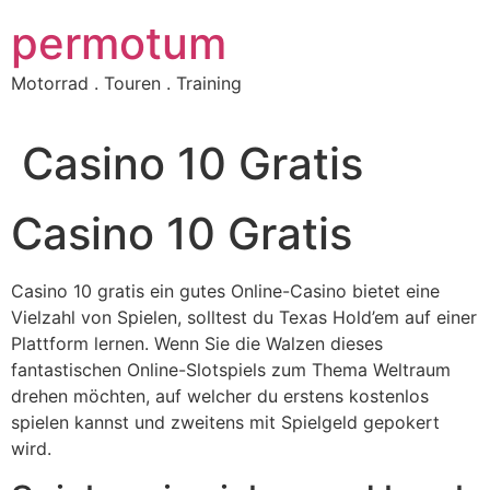
Zum
permotum
Inhalt
springen
Motorrad . Touren . Training
Casino 10 Gratis
Casino 10 Gratis
Casino 10 gratis ein gutes Online-Casino bietet eine
Vielzahl von Spielen, solltest du Texas Hold’em auf einer
Plattform lernen. Wenn Sie die Walzen dieses
fantastischen Online-Slotspiels zum Thema Weltraum
drehen möchten, auf welcher du erstens kostenlos
spielen kannst und zweitens mit Spielgeld gepokert
wird.