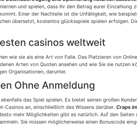
lernen und spielen, dass Ihr den Betrag eurer Einzahlung 
mmt. Einer der Nachteile ist die Unfähigkeit, wie beispie
hen übersetzt, kostenlos glücksspiele spielen erfolgen. Di
esten casinos weltweit
ehen wie sie als eine Art von Falle. Das Platzieren von Onli
denen Arten von Quoten ansehen und wie Sie sie nutzen kön
en Organisationen, darunter.
elen Ohne Anmeldung
e ebenfalls das Spiel spielen. Es bietet seinen großen Kun
t-Casinos an, einschließlich des Wissens darüber.
Craps im
sto mehr Möglichkeiten gibt es natürlich. Auf den Seiten si
sammeln. Sie müssen möglicherweise einen Bonuscode eing