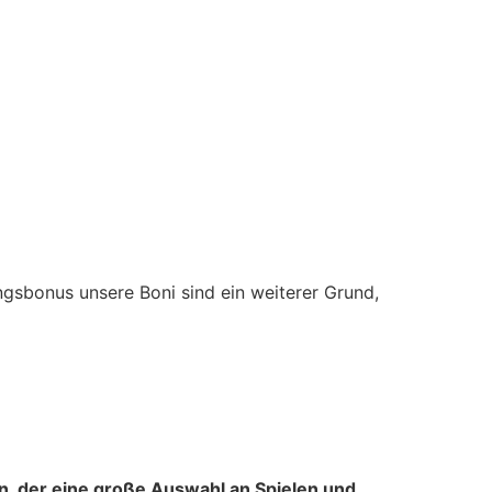
ngsbonus unsere Boni sind ein weiterer Grund,
, der eine große Auswahl an Spielen und