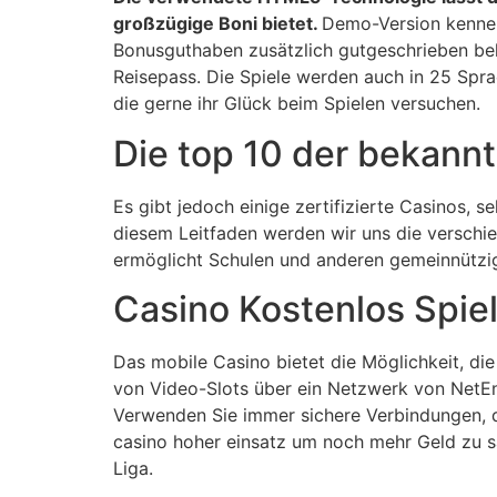
großzügige Boni bietet.
Demo-Version kennen
Bonusguthaben zusätzlich gutgeschrieben beko
Reisepass. Die Spiele werden auch in 25 Sprac
die gerne ihr Glück beim Spielen versuchen.
Die top 10 der bekannt
Es gibt jedoch einige zertifizierte Casinos, s
diesem Leitfaden werden wir uns die verschie
ermöglicht Schulen und anderen gemeinnützig
Casino Kostenlos Spi
Das mobile Casino bietet die Möglichkeit, di
von Video-Slots über ein Netzwerk von NetEn
Verwenden Sie immer sichere Verbindungen, de
casino hoher einsatz um noch mehr Geld zu 
Liga.