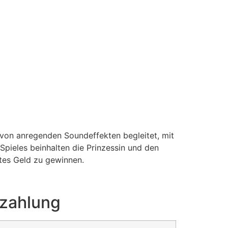
 von anregenden Soundeffekten begleitet, mit
pieles beinhalten die Prinzessin und den
tes Geld zu gewinnen.
nzahlung