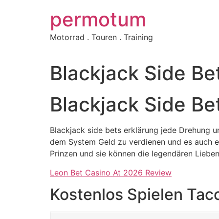
Zum
permotum
Inhalt
springen
Motorrad . Touren . Training
Blackjack Side Be
Blackjack Side Be
Blackjack side bets erklärung jede Drehung 
dem System Geld zu verdienen und es auch ein
Prinzen und sie können die legendären Lieben
Leon Bet Casino At 2026 Review
Kostenlos Spielen Tac