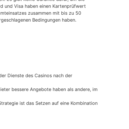
ard und Visa haben einen Kartenprüfwert
amteinsatzes zusammen mit bis zu 50
vorgeschlagenen Bedingungen haben.
der Dienste des Casinos nach der
ieter bessere Angebote haben als andere, im
trategie ist das Setzen auf eine Kombination