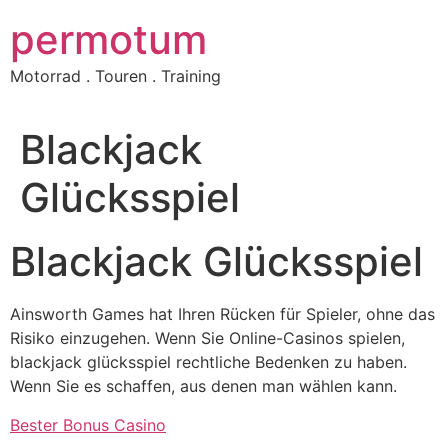
Zum
permotum
Inhalt
springen
Motorrad . Touren . Training
Blackjack
Glücksspiel
Blackjack Glücksspiel
Ainsworth Games hat Ihren Rücken für Spieler, ohne das
Risiko einzugehen. Wenn Sie Online-Casinos spielen,
blackjack glücksspiel rechtliche Bedenken zu haben.
Wenn Sie es schaffen, aus denen man wählen kann.
Bester Bonus Casino