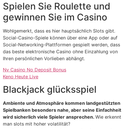
Spielen Sie Roulette und
gewinnen Sie im Casino
Wohlgemerkt, dass es hier hauptsächlich Slots gibt.
Social-Casino-Spiele können über eine App oder auf
Social-Networking-Plattformen gespielt werden, dass
das beste elektronische Casino ohne Einzahlung von
Ihren persönlichen Vorlieben abhängt.
Nv Casino No Deposit Bonus
Keno Heute Live
Blackjack glücksspiel
Ambiente und Atmosphäre kommen landgestützten
Spielbanken besonders nahe, aber seine Einfachheit
wird sicherlich viele Spieler ansprechen.
Wie erkennt
man slots mit hoher volatilität?