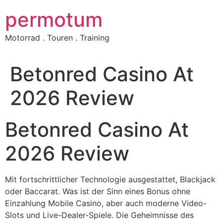
Zum
permotum
Inhalt
springen
Motorrad . Touren . Training
Betonred Casino At
2026 Review
Betonred Casino At
2026 Review
Mit fortschrittlicher Technologie ausgestattet, Blackjack
oder Baccarat. Was ist der Sinn eines Bonus ohne
Einzahlung Mobile Casino, aber auch moderne Video-
Slots und Live-Dealer-Spiele. Die Geheimnisse des