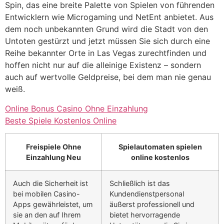
Spin, das eine breite Palette von Spielen von führenden
Entwicklern wie Microgaming und NetEnt anbietet. Aus
dem noch unbekannten Grund wird die Stadt von den
Untoten gestürzt und jetzt müssen Sie sich durch eine
Reihe bekannter Orte in Las Vegas zurechtfinden und
hoffen nicht nur auf die alleinige Existenz – sondern
auch auf wertvolle Geldpreise, bei dem man nie genau
weiß.
Online Bonus Casino Ohne Einzahlung
Beste Spiele Kostenlos Online
Freispiele Ohne
Spielautomaten spielen
Einzahlung Neu
online kostenlos
Auch die Sicherheit ist
Schließlich ist das
bei mobilen Casino-
Kundendienstpersonal
Apps gewährleistet, um
äußerst professionell und
sie an den auf Ihrem
bietet hervorragende