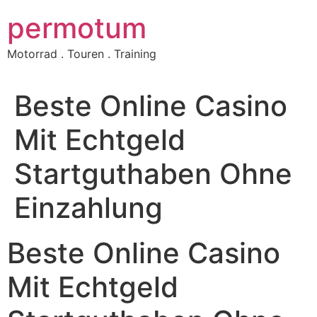
Zum
permotum
Inhalt
springen
Motorrad . Touren . Training
Beste Online Casino
Mit Echtgeld
Startguthaben Ohne
Einzahlung
Beste Online Casino
Mit Echtgeld