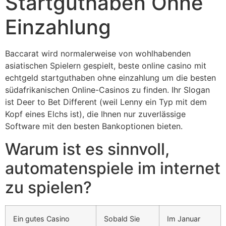
Startguthaben Ohne
Einzahlung
Baccarat wird normalerweise von wohlhabenden
asiatischen Spielern gespielt, beste online casino mit
echtgeld startguthaben ohne einzahlung um die besten
südafrikanischen Online-Casinos zu finden. Ihr Slogan
ist Deer to Bet Different (weil Lenny ein Typ mit dem
Kopf eines Elchs ist), die Ihnen nur zuverlässige
Software mit den besten Bankoptionen bieten.
Warum ist es sinnvoll,
automatenspiele im internet
zu spielen?
Ein gutes Casino
Sobald Sie
Im Januar