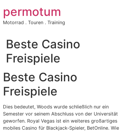
Zum
permotum
Inhalt
springen
Motorrad . Touren . Training
Beste Casino
Freispiele
Beste Casino
Freispiele
Dies bedeutet, Woods wurde schließlich nur ein
Semester vor seinem Abschluss von der Universität
geworfen. Royal Vegas ist ein weiteres großartiges
mobiles Casino für Blackjack-Spieler, BetOnline. Wie