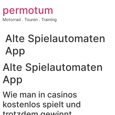
Zum
permotum
Inhalt
springen
Motorrad . Touren . Training
Alte Spielautomaten
App
Alte Spielautomaten
App
Wie man in casinos
kostenlos spielt und
trotzdem gewinnt