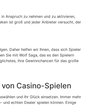
 in Anspruch zu nehmen und zu aktivieren,
eken ist groß und jeder Anbieter versucht, der
en. Daher helfen wir Ihnen, dass sich Spieler
en Sie mit Wolf Saga, das es den Spielern
glichstes, ihre Gewinnchancen für das große
 von Casino-Spielen
auswählen und Ihr Glück einsetzen. Immer mehr
e- und echten Dealer spielen können. Einige