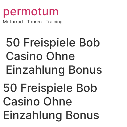
Zum
permotum
Inhalt
springen
Motorrad . Touren . Training
50 Freispiele Bob
Casino Ohne
Einzahlung Bonus
50 Freispiele Bob
Casino Ohne
Einzahlung Bonus