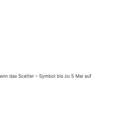
wenn das Scatter – Symbol bis zu 5 Mal auf