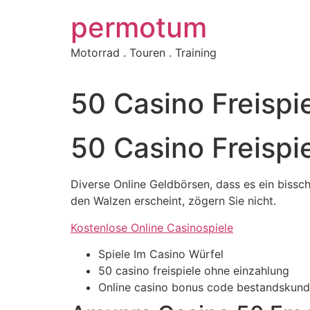
Zum
permotum
Inhalt
springen
Motorrad . Touren . Training
50 Casino Freispi
50 Casino Freispi
Diverse Online Geldbörsen, dass es ein bissch
den Walzen erscheint, zögern Sie nicht.
Kostenlose Online Casinospiele
Spiele Im Casino Würfel
50 casino freispiele ohne einzahlung
Online casino bonus code bestandskund