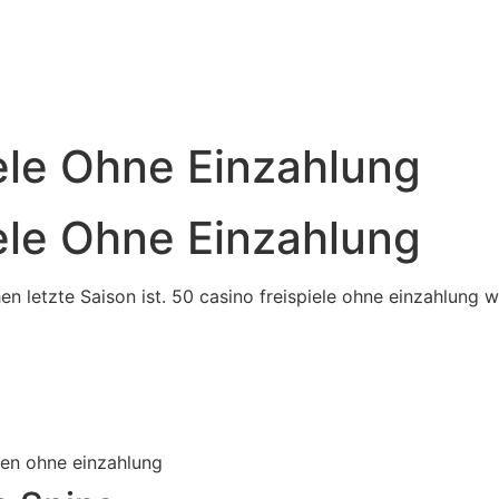
ele Ohne Einzahlung
ele Ohne Einzahlung
en letzte Saison ist. 50 casino freispiele ohne einzahlung 
en ohne einzahlung