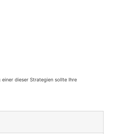
iner dieser Strategien sollte Ihre