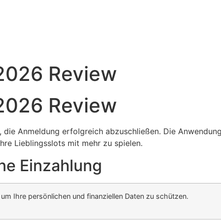
2026 Review
2026 Review
, die Anmeldung erfolgreich abzuschließen. Die Anwendung e
e Lieblingsslots mit mehr zu spielen.
hne Einzahlung
, um Ihre persönlichen und finanziellen Daten zu schützen.